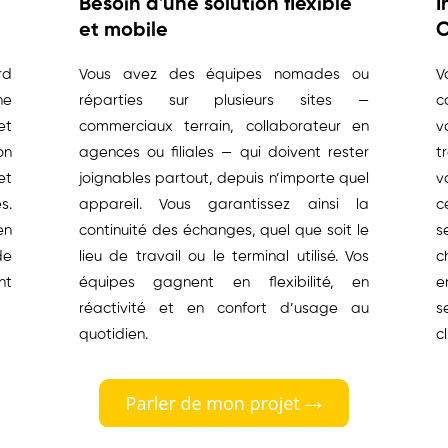
Besoin d'une solution flexible
I
et mobile
rd
Vous avez des équipes nomades ou
V
ne
réparties sur plusieurs sites —
c
et
commerciaux terrain, collaborateur en
v
on
agences ou filiales — qui doivent rester
t
et
joignables partout, depuis n’importe quel
v
s.
appareil. Vous garantissez ainsi la
c
en
continuité des échanges, quel que soit le
s
de
lieu de travail ou le terminal utilisé. Vos
c
nt
équipes gagnent en flexibilité, en
e
réactivité et en confort d’usage au
s
quotidien.
cl