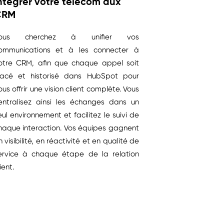
ntégrer votre télécom aux
CRM
ous cherchez à unifier vos
ommunications et à les connecter à
otre CRM, afin que chaque appel soit
racé et historisé dans HubSpot pour
ous offrir une vision client complète. Vous
entralisez ainsi les échanges dans un
eul environnement et facilitez le suivi de
haque interaction. Vos équipes gagnent
n visibilité, en réactivité et en qualité de
ervice à chaque étape de la relation
ient.