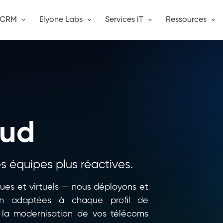
CRM
Elyone Labs
Services IT
Ressources
oud
 équipes plus réactives.
ques et virtuels — nous déployons et
ion adaptées à chaque profil de
la modernisation de vos télécoms